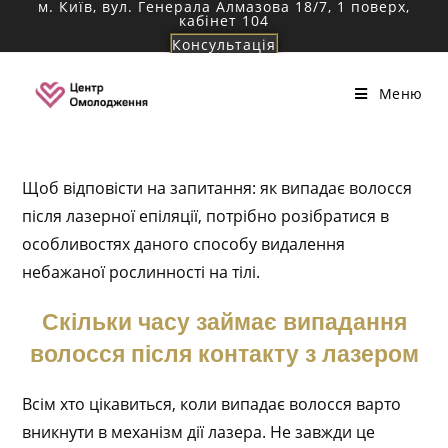
м. Київ, вул. Генерала Алмазова 18/7, 1 поверх,
Перейти
кабінет 104
до
Консультація
вмісту
Меню
Щоб відповісти на запитання: як випадає волосся
після лазерної епіляції, потрібно розібратися в
особливостях даного способу видалення
небажаної рослинності на тілі.
Скільки часу займає випадання
волосся після контакту з лазером
Всім хто цікавиться, коли випадає волосся варто
вникнути в механізм дії лазера. Не завжди це