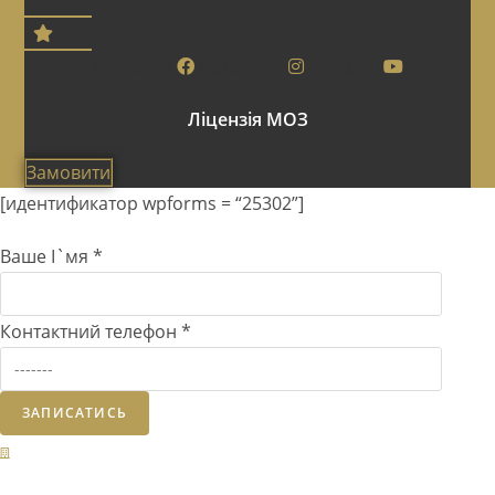
Facebook
Instagram
Youtube
Ліцензія МОЗ
Замовити
[идентификатор wpforms = “25302”]
Ваше І`мя
*
Контактний телефон
*
ЗАПИСАТИСЬ