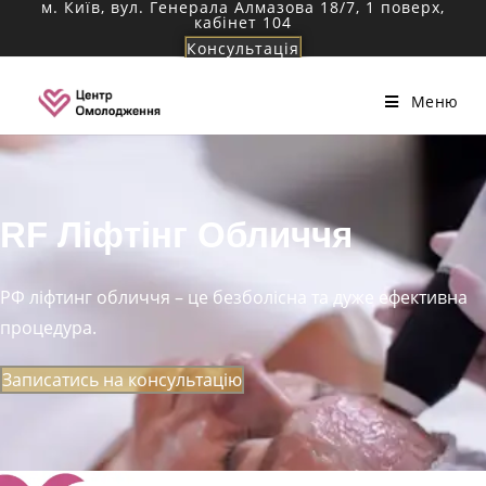
м. Київ, вул. Генерала Алмазова 18/7, 1 поверх,
Перейти
кабінет 104
до
Консультація
вмісту
Меню
RF Ліфтінг Обличчя
РФ ліфтинг обличчя – це безболісна та дуже ефективна
процедура.
Записатись на консультацію