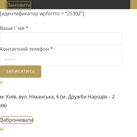
Замовити
[идентификатор wpforms = “25302”]
Ваше І`мя
*
Контактний телефон
*
ЗАПИСАТИСЬ
м. Київ, вул. Німанська, 6 (м. Дружби Народів – 2
хв)
Забронювати