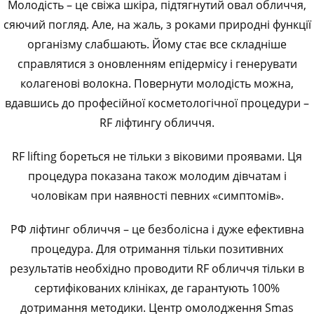
Молодість – це свіжа шкіра, підтягнутий овал обличчя,
сяючий погляд. Але, на жаль, з роками природні функції
організму слабшають. Йому стає все складніше
справлятися з оновленням епідермісу і генерувати
колагенові волокна. Повернути молодість можна,
вдавшись до професійної косметологічної процедури –
RF ліфтингу обличчя.
RF lifting бореться не тільки з віковими проявами. Ця
процедура показана також молодим дівчатам і
чоловікам при наявності певних «симптомів».
РФ ліфтинг обличчя – це безболісна і дуже ефективна
процедура. Для отримання тільки позитивних
результатів необхідно проводити RF обличчя тільки в
сертифікованих клініках, де гарантують 100%
дотримання методики. Центр омолодження Smas