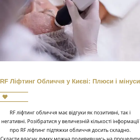
RF Ліфтинг Обличчя у Києві: Плюси і мінуси
RF ліфтинг обличчя має відгуки як позитивні, так і
негативні. Розібратися у величезній кількості інформації
про RF ліфтинг підтяжки обличчя досить складно.
Скласти власну думку можна подивившись на процедуру