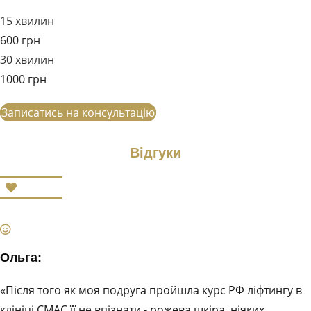
15 хвилин
600 грн
30 хвилин
1000 грн
Записатись на консультацію
Відгуки
Ольга:
«Після того як моя подруга пройшла курс РФ ліфтингу в
клініці СМАС її не впізнати - рожева шкіра, ніяких