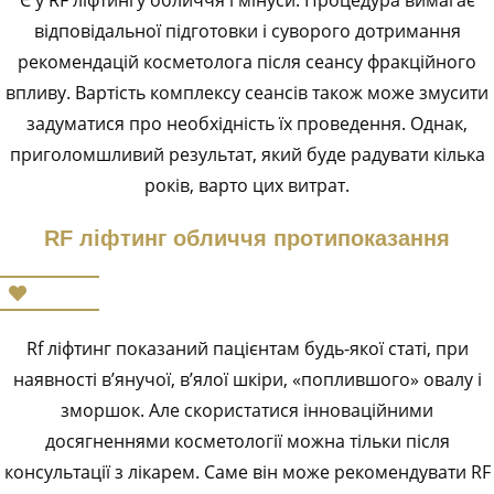
Є у RF ліфтингу обличчя і мінуси. Процедура вимагає
відповідальної підготовки і суворого дотримання
рекомендацій косметолога після сеансу фракційного
впливу. Вартість комплексу сеансів також може змусити
задуматися про необхідність їх проведення. Однак,
приголомшливий результат, який буде радувати кілька
років, варто цих витрат.
RF ліфтинг обличчя протипоказання
Rf ліфтинг показаний пацієнтам будь-якої статі, при
наявності в’янучої, в’ялої шкіри, «поплившого» овалу і
зморшок. Але скористатися інноваційними
досягненнями косметології можна тільки після
консультації з лікарем. Саме він може рекомендувати RF