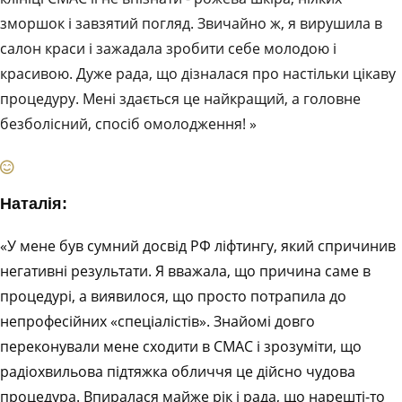
зморшок і завзятий погляд. Звичайно ж, я вирушила в
салон краси і зажадала зробити себе молодою і
красивою. Дуже рада, що дізналася про настільки цікаву
процедуру. Мені здається це найкращий, а головне
безболісний, спосіб омолодження! »
Наталія:
«У мене був сумний досвід РФ ліфтингу, який спричинив
негативні результати. Я вважала, що причина саме в
процедурі, а виявилося, що просто потрапила до
непрофесійних «спеціалістів». Знайомі довго
переконували мене сходити в СМАС і зрозуміти, що
радіохвильова підтяжка обличчя це дійсно чудова
процедура. Впиралася майже рік і рада, що нарешті-то