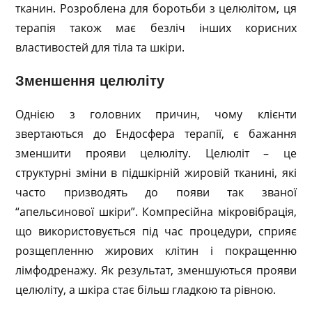
тканин. Розроблена для боротьби з целюлітом, ця
терапія також має безліч інших корисних
властивостей для тіла та шкіри.
Зменшення целюліту
Однією з головних причин, чому клієнти
звертаються до Ендосфера терапії, є бажання
зменшити прояви целюліту. Целюліт – це
структурні зміни в підшкірній жировій тканині, які
часто призводять до появи так званої
“апельсинової шкіри”. Компресійна мікровібрація,
що використовується під час процедури, сприяє
розщепленню жирових клітин і покращенню
лімфодренажу. Як результат, зменшуються прояви
целюліту, а шкіра стає більш гладкою та рівною.