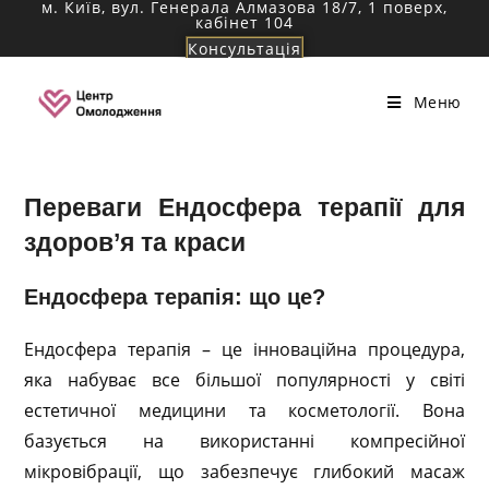
м. Київ, вул. Генерала Алмазова 18/7, 1 поверх,
Перейти
кабінет 104
до
Консультація
вмісту
Меню
Переваги Ендосфера терапії для
здоров’я та краси
Ендосфера терапія: що це?
Ендосфера терапія – це інноваційна процедура,
яка набуває все більшої популярності у світі
естетичної медицини та косметології. Вона
базується на використанні компресійної
мікровібрації, що забезпечує глибокий масаж