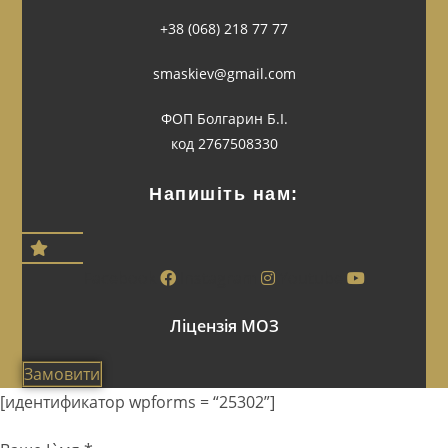
+38 (068) 218 77 77
smaskiev@gmail.com
ФОП Болгарин Б.І.
код 2767508330
Напишіть нам:
Facebook
Instagram
Youtube
Ліцензія МОЗ
Замовити
[идентификатор wpforms = “25302”]