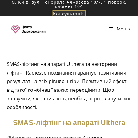
м. Київ, вул. Генерала Алмазова 18/7, 1 поверх,
Перейти
кабінет 104
до
Консультація
вмісту
Меню
SMAS-ліфтинг на апараті Ulthera та векторний
ліфтинг Radiesse поэднання гарантує позитивний
результат на всіх рівнях шкіри. Позитивний ефект
від такої комбінації важко переоцінити. Щоб
зрозуміти, як вони діють, необхідно розглянути їхні
особливості.
SMAS-ліфтінг на апараті Ulthera