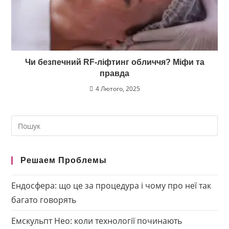
Чи безпечний RF-ліфтинг обличчя? Міфи та
правда
4 Лютого, 2025
Search
this
website
Решаем Проблемы
Ендосфера: що це за процедура і чому про неї так
багато говорять
Емскульпт Нео: коли технології починають