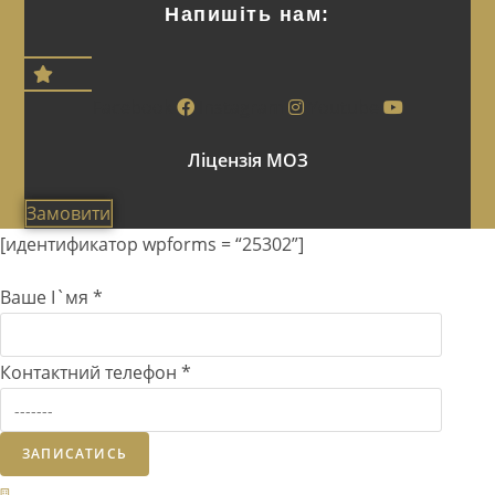
Напишіть нам:
Facebook
Instagram
Youtube
Ліцензія МОЗ
Замовити
[идентификатор wpforms = “25302”]
Ваше І`мя
*
Контактний телефон
*
ЗАПИСАТИСЬ