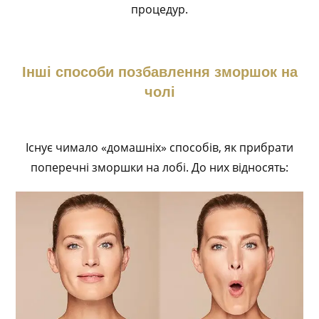
процедур.
Інші способи позбавлення зморшок на
чолі
Існує чимало «домашніх» способів, як прибрати
поперечні зморшки на лобі. До них відносять: