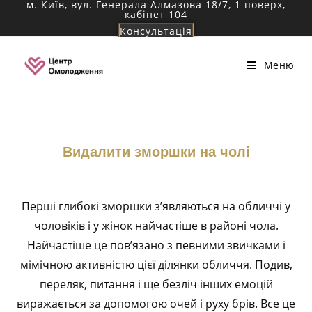
м. Київ, вул. Генерала Алмазова 18/7, 1 поверх,
Перейти
кабінет 104
до
Консультація
вмісту
Меню
Видалити зморшки на чолі
Перші глибокі зморшки з’являються на обличчі у
чоловіків і у жінок найчастіше в районі чола.
Найчастіше це пов’язано з певними звичками і
мімічною активністю цієї ділянки обличчя. Подив,
переляк, питання і ще безліч інших емоцій
виражається за допомогою очей і руху брів. Все це