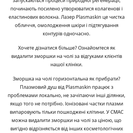
запускаються процеси природної регенерації,
починають посилено утворюватися колагенові і
еластинових волокна. Лазер Plasmaskin це чистка
обличчя, омолодження шкіри і підтягування
контурів одночасно.
Хочете дізнатися більше? Ознайомтеся як
видалити зморшки на чолі за відгуками клієнтів
нашої клініки.
Зморшка на чолі горизонтальна як прибрати?
Плазмовий душ від Plasmaskin працює з
проблемами локально, не зачіпаючи інші ділянки,
якщо того не потрібно. Іонізовані частки плазми
випаровують тільки пошкоджені клітини. У СМАС
можна видалити зморшки на чолі за ціною, що
вигідно відрізняється від інших косметологічних