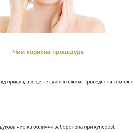
Чим корисна процедура
ід прищів, але це не єдині її плюси. Проведення компле
вукова чистка обличчя заборонена при куперозі.