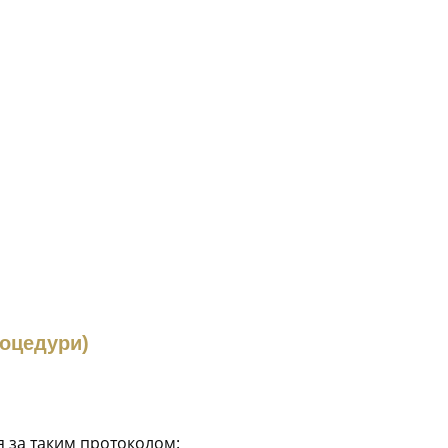
роцедури)
я за таким протоколом: