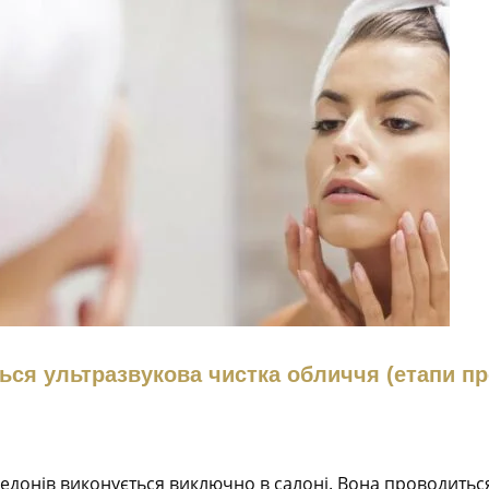
ться ультразвукова чистка обличчя (етапи п
едонів виконується виключно в салоні. Вона проводитьс