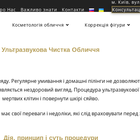
м. Київ, ву
ро Нас
Важливо знати
Контакти
Консультац
Косметологія обличчя
Коррекція фігури
Ультразвукова Чистка Обличчя
ду. Регулярне умивання і домашні пілінги не дозволяють 
’являється нездоровий вигляд. Процедура ультразвукової
мертвих клітин і повернути шкірі сяйво.
ає свої переваги і недоліки, які слід враховувати перед
Дія, принцип і суть процедури