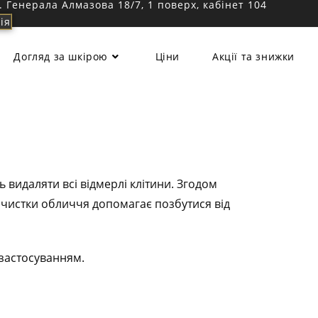
л. Генерала Алмазова 18/7, 1 поверх, кабінет 104
ія
Догляд за шкірою
Ціни
Акції та знижки
видаляти всі відмерлі клітини. Згодом
 чистки обличчя допомагає позбутися від
 застосуванням.