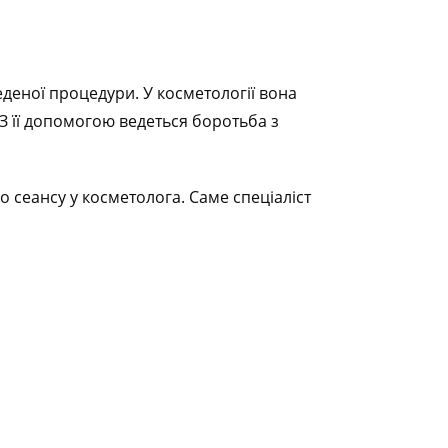
деної процедури. У косметології вона
З її допомогою ведеться боротьба з
 сеансу у косметолога. Саме спеціаліст