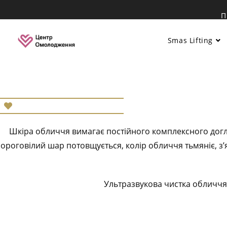
Перейти
П
до
вмісту
Smas Lifting
Шкіра обличчя вимагає постійного комплексного догля
ороговілий шар потовщується, колір обличчя тьмяніє, з
Ультразвукова чистка обличчя м