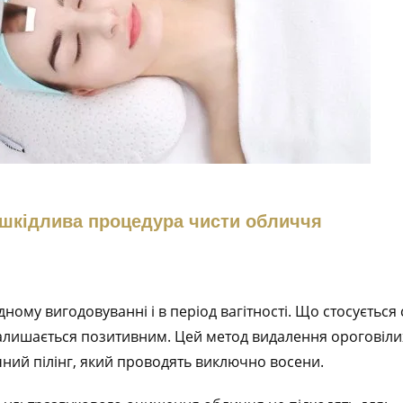
шкідлива процедура чисти обличчя
ому вигодовуванні і в період вагітності. Що стосується с
алишається позитивним. Цей метод видалення ороговілих
чний пілінг, який проводять виключно восени.