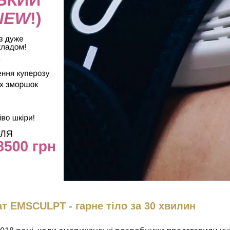
т EMSCULPT - гарне тіло за 30 хвилин