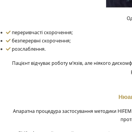
Од
переривчасті скорочення;
безперервні скорочення;
розслаблення.
Пацієнт відчуває роботу м’язів, але ніякого диском
Нюа
Апаратна процедура застосування методики HIFEM а
прот