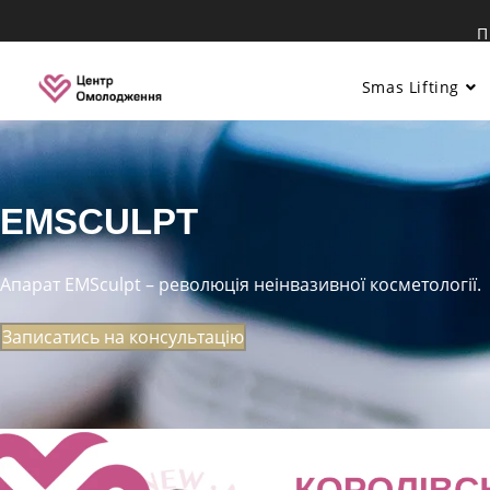
Перейти
П
до
вмісту
Smas Lifting
EMSCULPT
Апарат EMSculpt – революція неінвазивної косметології.
Записатись на консультацію