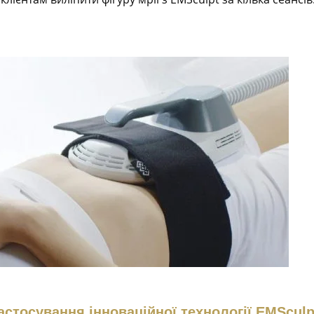
астосування інноваційної технології EMSculp