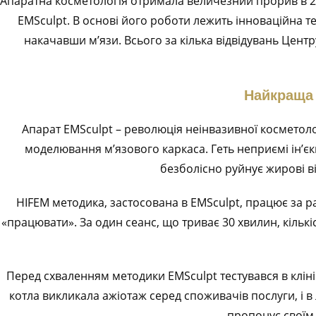
Апаратна косметологія отримала величезний прорив в 2
EMSculpt. В основі його роботи лежить інноваційна те
накачавши м’язи. Всього за кілька відвідувань Цент
Найкраща 
Апарат EMSculpt – революція неінвазивної косметоло
моделювання м’язового каркаса. Геть неприємі ін’єкц
безболісно руйнує жирові в
HIFEM методика, застосована в EMSculpt, працює за р
«працювати». За один сеанс, що триває 30 хвилин, кількі
Перед схваленням методики EMSculpt тестувався в кліні
котла викликала ажіотаж серед споживачів послуги, і в 
пропонує своїм к