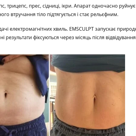
с, трицепс, прес, сідниці, ікри. Апарат одночасно руйнує
ого втручання тіло підтягується і стає рельєфним.
дачі електромагнітних хвиль. EMSCULPT запускає природ
ні результати фіксуються через місяць після відвідуванн