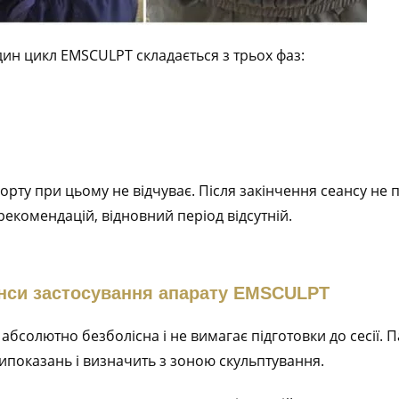
ин цикл EMSCULPT складається з трьох фаз:
форту при цьому не відчуває. Після закінчення сеансу не
рекомендацій, відновний період відсутній.
нси застосування апарату EMSCULPT
бсолютно безболісна і не вимагає підготовки до сесії. П
ипоказань і визначить з зоною скульптування.