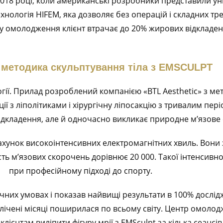
018 році, коли американські розробники представили ун
хнологія HIFEM, яка дозволяє без операцій і складних тр
ру омолодження клієнт втрачає до 20% жирових відкладен
методика скульптування тіла з EMSCULPT
гії. Прилад розроблений компанією «BTL Aesthetic» з ме
ії з ліполітиками і хірургічну ліпосакцію з тривалим пер
ідкладення, але й одночасно викликає природне м’язове
ахунок високоінтенсивних електромагнітних хвиль. Вони 
сть м’язових скорочень дорівнює 20 000. Такої інтенсивн
при професійному підході до спорту.
чних умовах і показав найвищі результати в 100% дослідж
лічені місяці поширилася по всьому світу. Центр омолодже
лієнтам виліпити фігуру мрії з EMSculpt за кілька сеансів