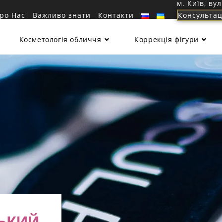
м. Київ, ву
ро Нас
Важливо знати
Контакти
Консультац
Косметологія обличчя
Коррекція фігури