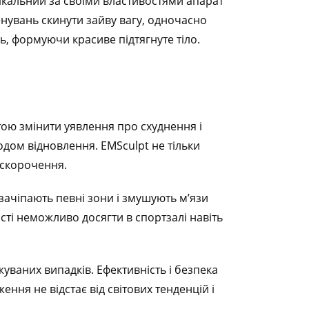
ікальний за своїми властивостями апарат
енувань скинути зайву вагу, одночасно
ь, формуючи красиве підтягнуте тіло.
тою змінити уявлення про схуднення і
іодом відновлення. EMSculpt не тільки
 скорочення.
зачіпають певні зони і змушують м’язи
ості неможливо досягти в спортзалі навіть
уваних випадків. Ефективність і безпека
ння не відстає від світових тенденцій і
.