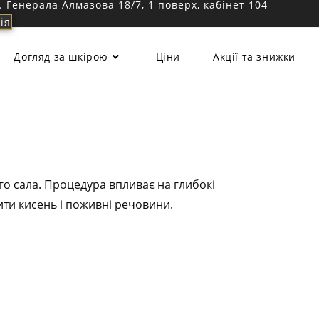
л. Генерала Алмазова 18/7, 1 поверх, кабінет 104
ія
Догляд за шкірою
Ціни
Акції та знижки
го сала. Процедура впливає на глибокі
ти кисень і поживні речовини.