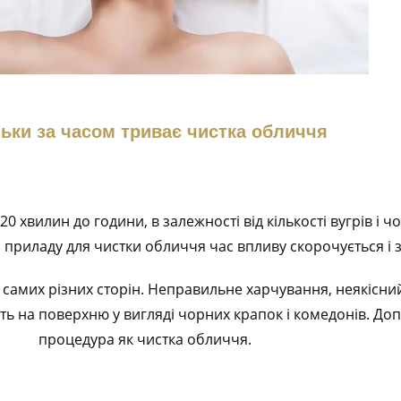
льки за часом триває чистка обличчя
 хвилин до години, в залежності від кількості вугрів і ч
 приладу для чистки обличчя час впливу скорочується і 
мих різних сторін. Неправильне харчування, неякісний д
дить на поверхню у вигляді чорних крапок і комедонів. Д
процедура як чистка обличчя.