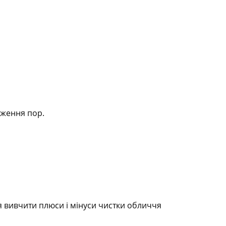
уження пор.
 вивчити плюси і мінуси чистки обличчя