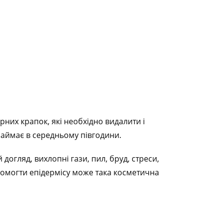
орних крапок, які необхідно видалити і
займає в середньому півгодини.
огляд, вихлопні гази, пил, бруд, стреси,
опомогти епідермісу може така косметична