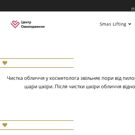
Перейти
П
до
вмісту
Smas Lifting
Чистка обличчя у косметолога звільняє пори від пило
шари шкіри. Після чистки шкіри обличчя відн