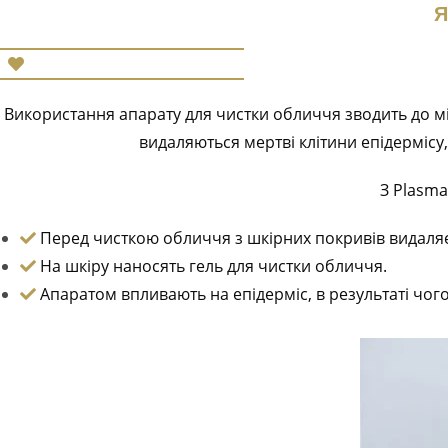
Я
Використання апарату для чистки обличчя зводить до м
видаляються мертві клітини епідермісу
З Plasma
Перед чисткою обличчя з шкірних покривів видаляє
На шкіру наносять гель для чистки обличчя.
Апаратом впливають на епідерміс, в результаті чог