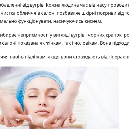
бавленні від вугрів. Кожна людина час від часу проводи
чистка обличчя в салоні позбавляє шкірні покриви від т
мально функціонувати, насичуючись киснем.
рибирає неприємності у вигляді вугрів і чорних крапок, 
 салоні показана як жінкам, так і чоловікам. Вона підход
ччя навіть підліткам, якщо вони страждають від гіперакт