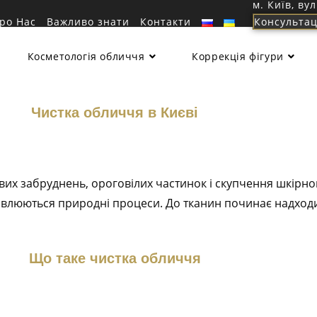
м. Київ, ву
ро Нас
Важливо знати
Контакти
Консультац
Косметологія обличчя
Коррекція фігури
Чистка обличчя в Києві
вих забруднень, ороговілих частинок і скупчення шкірно
овлюються природні процеси. До тканин починає надходи
Що таке чистка обличчя