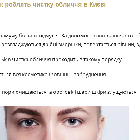
к роблять чистку обличчя в Києві
інімуму больові відчуття. За допомогою інноваційного 
, розгладжуються дрібні зморшки, повертається рівний, 
 Skin чистка обличчя проходить в такому порядку:
ться вся косметика і зовнішні забруднення.
о пори очищаються, а ороговілі шари шкіри злущуються.