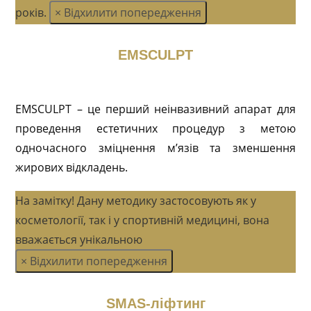
років.
×
Відхилити попередження
EMSCULPT
EMSCULPT – це перший неінвазивний апарат для
проведення естетичних процедур з метою
одночасного зміцнення м’язів та зменшення
жирових відкладень.
На замітку!
Дану методику застосовують як у
косметології, так і у спортивній медицині, вона
вважається унікальною
×
Відхилити попередження
SMAS-ліфтинг