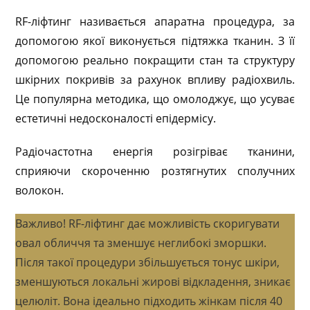
RF-ліфтинг називається апаратна процедура, за
допомогою якої виконується підтяжка тканин. З її
допомогою реально покращити стан та структуру
шкірних покривів за рахунок впливу радіохвиль.
Це популярна методика, що омолоджує, що усуває
естетичні недосконалості епідермісу.
Радіочастотна енергія розігріває тканини,
сприяючи скороченню розтягнутих сполучних
волокон.
Важливо!
RF-ліфтинг дає можливість скоригувати
овал обличчя та зменшує неглибокі зморшки.
Після такої процедури збільшується тонус шкіри,
зменшуються локальні жирові відкладення, зникає
целюліт. Вона ідеально підходить жінкам після 40