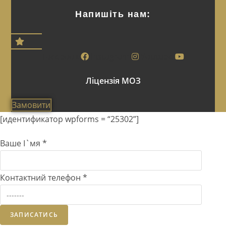
Напишіть нам:
Facebook
Instagram
Youtube
Ліцензія МОЗ
Замовити
[идентификатор wpforms = “25302”]
Ваше І`мя
*
Контактний телефон
*
ЗАПИСАТИСЬ