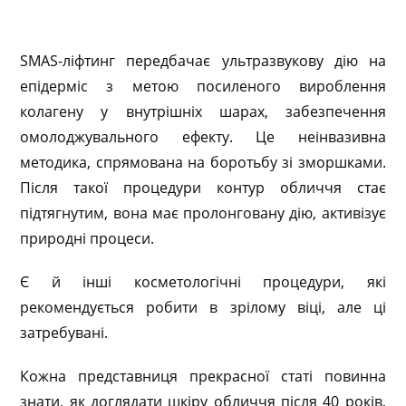
SMAS-ліфтинг передбачає ультразвукову дію на
епідерміс з метою посиленого вироблення
колагену у внутрішніх шарах, забезпечення
омолоджувального ефекту. Це неінвазивна
методика, спрямована на боротьбу зі зморшками.
Після такої процедури контур обличчя стає
підтягнутим, вона має пролонговану дію, активізує
природні процеси.
Є й інші косметологічні процедури, які
рекомендується робити в зрілому віці, але ці
затребувані.
Кожна представниця прекрасної статі повинна
знати, як доглядати шкіру обличчя після 40 років,