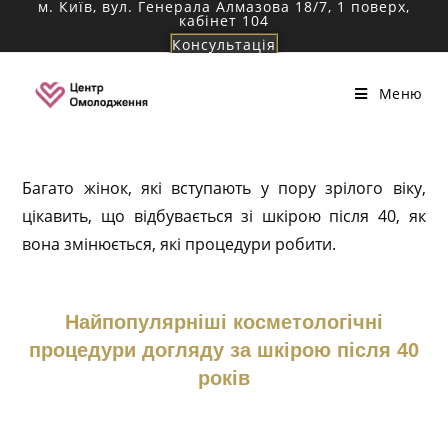
м. Київ, вул. Генерала Алмазова 18/7, 1 поверх,
Перейти
кабінет 104
до
Консультація
вмісту
Меню
Багато жінок, які вступають у пору зрілого віку,
цікавить, що відбувається зі шкірою після 40, як
вона змінюється, які процедури робити.
Найпопулярніші косметологічні
процедури догляду за шкірою після 40
років