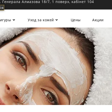
л. Генерала Алмазова 18/7, 1 поверх, кабінет 104
ія
фигуры
Уход за кожей
Цены
Акции