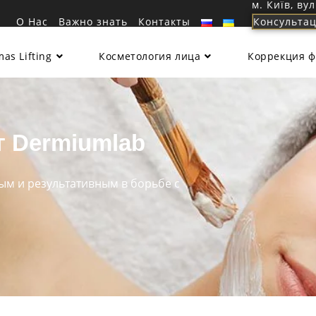
м. Київ, ву
О Нас
Важно знать
Контакты
Консультац
as Lifting
Косметология лица
Коррекция 
 Dermiumlab
м и результативным в борьбе с