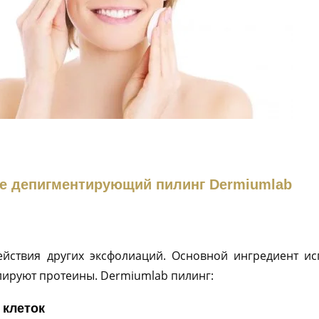
ое депигментирующий пилинг Dermiumlab
ействия других эксфолиаций. Основной ингредиент и
лируют протеины. Dermiumlab пилинг:
 клеток