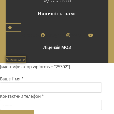
код 2767508330
Напишіть нам:
Facebook
Instagram
Youtube
Ліцензія МОЗ
Замовити
[идентификатор wpforms = “25302”]
Ваше І`мя
*
Контактний телефон
*