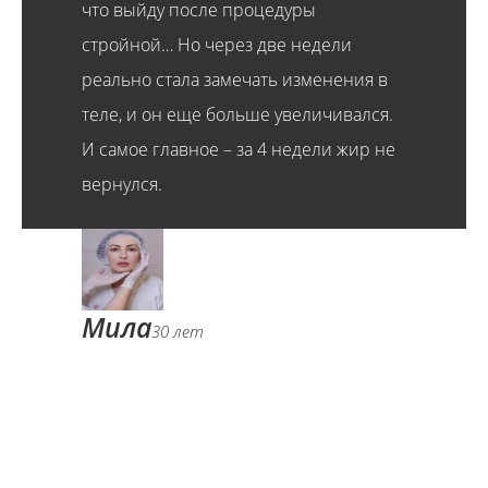
что выйду после процедуры
стройной… Но через две недели
реально стала замечать изменения в
теле, и он еще больше увеличивался.
И самое главное – за 4 недели жир не
вернулся.
Мила
30 лет