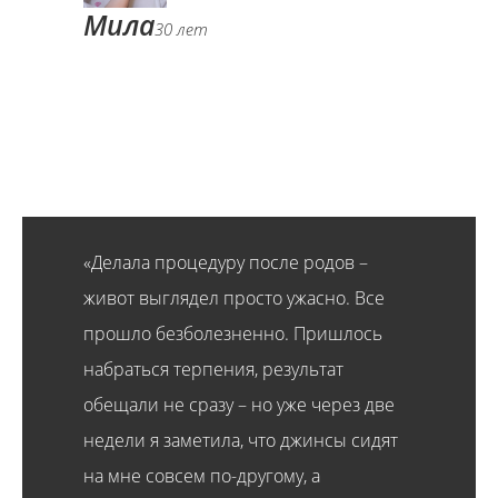
Мила
30 лет
«Делала процедуру после родов –
живот выглядел просто ужасно. Все
прошло безболезненно. Пришлось
набраться терпения, результат
обещали не сразу – но уже через две
недели я заметила, что джинсы сидят
на мне совсем по-другому, а