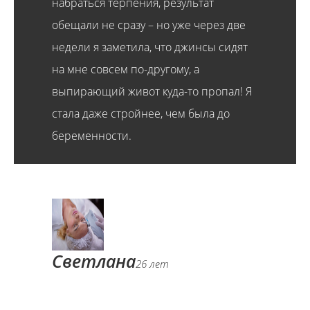
набраться терпения, результат
обещали не сразу – но уже через две
недели я заметила, что джинсы сидят
на мне совсем по-другому, а
выпирающий живот куда-то пропал! Я
стала даже стройнее, чем была до
беременности.
Светлана
26 лет