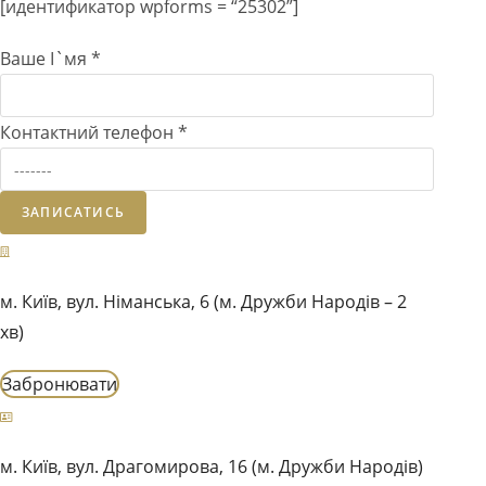
[идентификатор wpforms = “25302”]
Ваше І`мя
*
Контактний телефон
*
ЗАПИСАТИСЬ
м. Київ, вул. Німанська, 6 (м. Дружби Народів – 2
хв)
Забронювати
м. Київ, вул. Драгомирова, 16 (м. Дружби Народів)