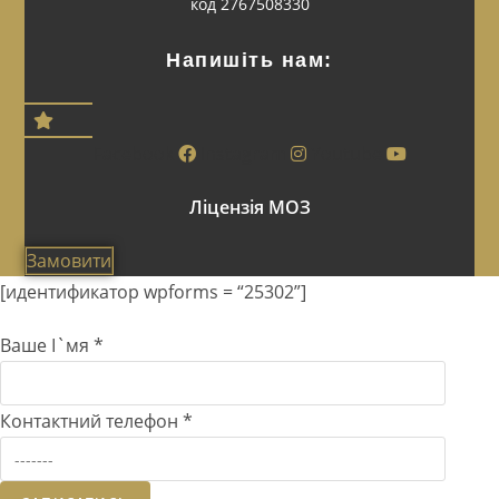
код 2767508330
Напишіть нам:
Facebook
Instagram
Youtube
Ліцензія МОЗ
Замовити
[идентификатор wpforms = “25302”]
Ваше І`мя
*
Контактний телефон
*