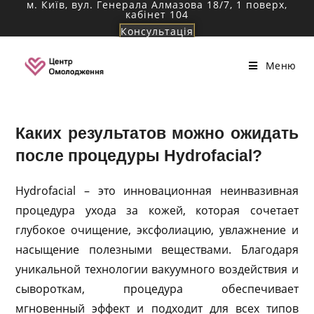
м. Київ, вул. Генерала Алмазова 18/7, 1 поверх,
Перейти
кабінет 104
к
Консультація
содержимому
Меню
Каких результатов можно ожидать
после процедуры Hydrofacial?
Hydrofacial – это инновационная неинвазивная
процедура ухода за кожей, которая сочетает
глубокое очищение, эксфолиацию, увлажнение и
насыщение полезными веществами. Благодаря
уникальной технологии вакуумного воздействия и
сывороткам, процедура обеспечивает
мгновенный эффект и подходит для всех типов