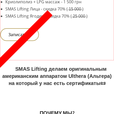
Криолиполиз + LPG массаж - 1 500 грн
SMAS Lifting Лица - скидка 70% ( ̶1̶5̶ ̶0̶0̶0̶ )
SMAS Lifting Ягодиц - скидка 70% ( ̶2̶5̶ ̶0̶0̶0̶ )
Записаться
⠀
⠀
SMAS Lifting делаем оригинальным
американским аппаратом Ulthera (Альтера)
на который у нас есть сертификаты📜
ПОЧЕМУ МЫ?