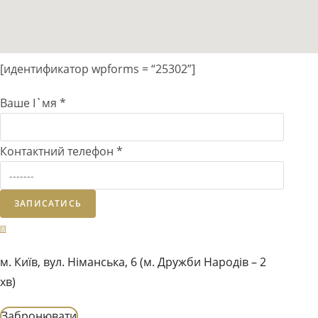
[идентификатор wpforms = “25302”]
Ваше І`мя
*
Контактний телефон
*
ЗАПИСАТИСЬ
м. Київ, вул. Німанська, 6 (м. Дружби Народів – 2
хв)
Забронювати